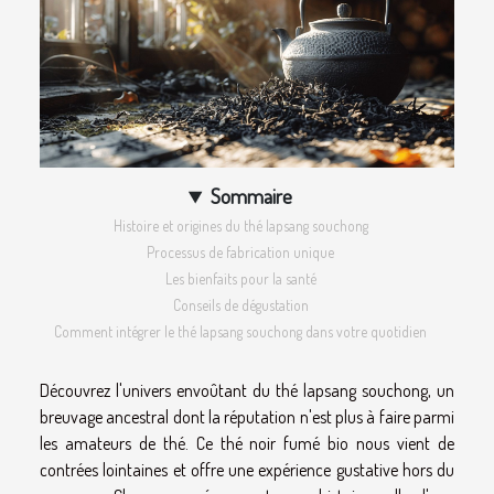
Sommaire
Histoire et origines du thé lapsang souchong
Processus de fabrication unique
Les bienfaits pour la santé
Conseils de dégustation
Comment intégrer le thé lapsang souchong dans votre quotidien
Découvrez l'univers envoûtant du thé lapsang souchong, un
breuvage ancestral dont la réputation n'est plus à faire parmi
les amateurs de thé. Ce thé noir fumé bio nous vient de
contrées lointaines et offre une expérience gustative hors du