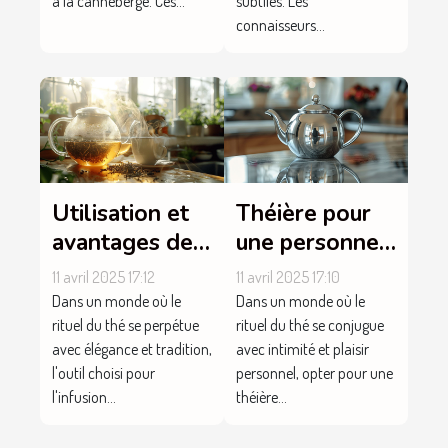
à la canneberge. Ces...
subtiles. Les
connaisseurs...
Utilisation et
Théière pour
avantages de
une personne :
la boule à thé
le guide
11 avril 2025 17:12
11 avril 2025 17:10
dans la
d'achat pour
Dans un monde où le
Dans un monde où le
préparation de
faire le bon
rituel du thé se perpétue
rituel du thé se conjugue
avec élégance et tradition,
avec intimité et plaisir
votre thé
choix
l'outil choisi pour
personnel, opter pour une
quotidien
l'infusion...
théière...