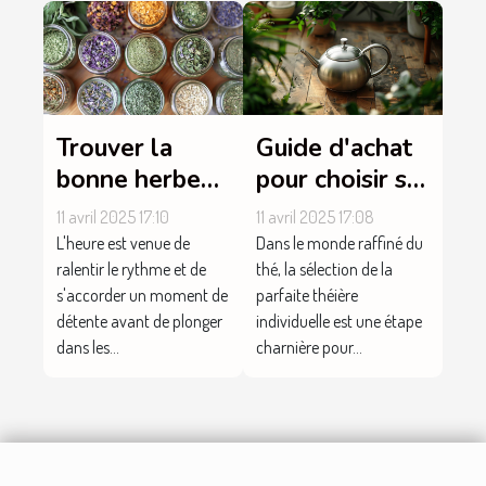
Trouver la
Guide d'achat
bonne herbe
pour choisir sa
pour une
théière
11 avril 2025 17:10
11 avril 2025 17:08
infusion du soir
individuelle
L'heure est venue de
Dans le monde raffiné du
relaxante
ralentir le rythme et de
thé, la sélection de la
s'accorder un moment de
parfaite théière
détente avant de plonger
individuelle est une étape
dans les...
charnière pour...