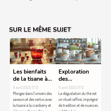
SUR LE MÊME SUJET
Les bienfaits
Exploration
de la tisane à
des
la cranberry et
différentes
11 avril 2025 17:13
11 avril 2025 17:12
à la
tasses à thé
Plongez dans l'univers des
La dégustation du thé est
canneberge
disponibles sur
saveurs et des vertus avec
un rituel raffiné, imprégné
la tisane à la cranberry et
de tradition et de nuances
le marché