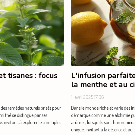
et tisanes : focus
L'infusion parfait
la menthe et au c
11 avril 2025 17:06
s des remèdes naturels prisés pour
Dans le monde riche et varié des inf
mi thé se distingue par ses
démarque comme une alchimie gustat
s invitons à explorer les multiples
arômes, lorsqu'ils sont harmonieus
unique, invitant à la détente et au..