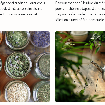
gance et tradition, l'outil choisi
Dans un monde où le rituel du thé s
 boule à thé, accessoire discret
pour une théière adaptée à une seu
sse. Explorons ensemble cet
s'agisse de s'accorder une pause s
sélection d'une théière individuelle 