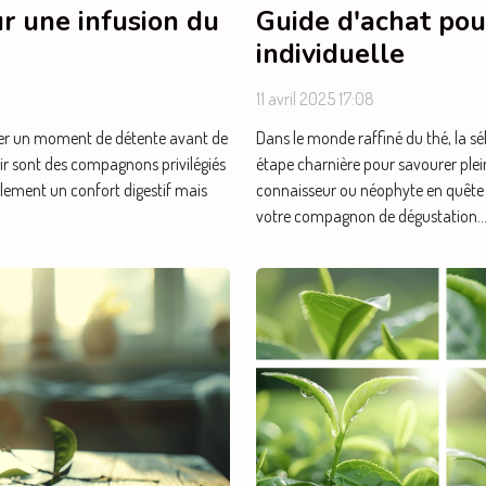
r une infusion du
Guide d'achat pour
individuelle
11 avril 2025 17:08
rder un moment de détente avant de
Dans le monde raffiné du thé, la sél
oir sont des compagnons privilégiés
étape charnière pour savourer plei
ulement un confort digestif mais
connaisseur ou néophyte en quête de
votre compagnon de dégustation...