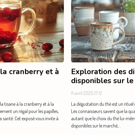
 la cranberry et à
Exploration des di
disponibles sur l
11 avril 2025 17:12
a tisane à la cranberry et à la
La dégustation du thé est un rituel 
ement un régal pour les papilles,
Les connaisseurs savent que la qual
a santé. Cet exposé vous invite à
autant que le choix du thé lui-même.
disponibles sur le marché,...