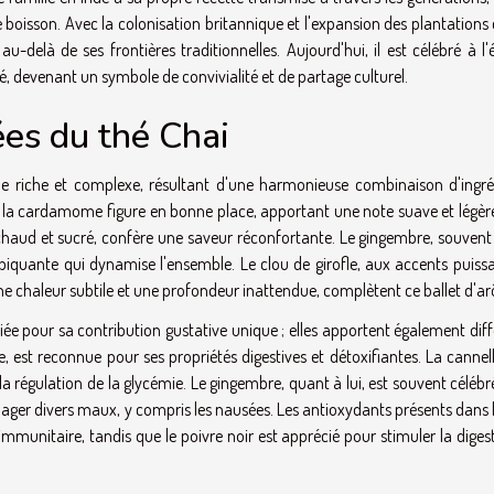
 boisson. Avec la colonisation britannique et l'expansion des plantations
delà de ses frontières traditionnelles. Aujourd'hui, il est célébré à l'
, devenant un symbole de convivialité et de partage culturel.
es du thé Chai
e riche et complexe, résultant d'une harmonieuse combinaison d'ingré
s, la cardamome figure en bonne place, apportant une note suave et légè
chaud et sucré, confère une saveur réconfortante. Le gingembre, souvent u
piquante qui dynamise l'ensemble. Le clou de girofle, aux accents puissa
 une chaleur subtile et une profondeur inattendue, complètent ce ballet d'a
e pour sa contribution gustative unique ; elles apportent également diff
 est reconnue pour ses propriétés digestives et détoxifiantes. La cannell
a régulation de la glycémie. Le gingembre, quant à lui, est souvent céléb
lager divers maux, y compris les nausées. Les antioxydants présents dans 
 immunitaire, tandis que le poivre noir est apprécié pour stimuler la diges