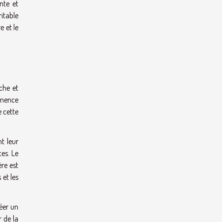
nte et
itable
e et le
che et
mmence
e cette
t leur
ces. Le
ère est
 et les
réer un
r de la