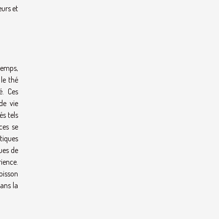
eurs et
temps,
le thé
é. Ces
de vie
és tels
ces se
tiques
ues de
rience.
oisson
dans la