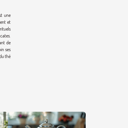
st une
sent et
rituels
cates.
ant de
in ses
 du thé