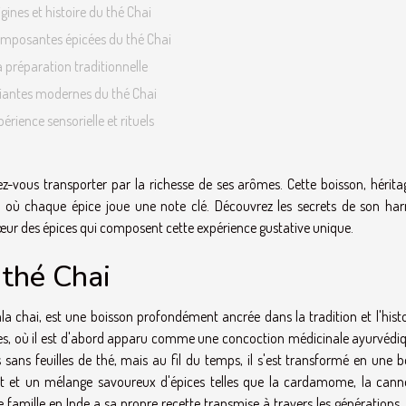
igines et histoire du thé Chai
omposantes épicées du thé Chai
a préparation traditionnelle
iantes modernes du thé Chai
érience sensorielle et rituels
sez-vous transporter par la richesse de ses arômes. Cette boisson, hérita
rs où chaque épice joue une note clé. Découvrez les secrets de son ha
œur des épices qui composent cette expérience gustative unique.
 thé Chai
 chai, est une boisson profondément ancrée dans la tradition et l'histo
ires, où il est d'abord apparu comme une concoction médicinale ayurvédiq
 sans feuilles de thé, mais au fil du temps, il s'est transformé en une 
it et un mélange savoureux d'épices telles que la cardamome, la cannel
ue famille en Inde a sa propre recette transmise à travers les générations,