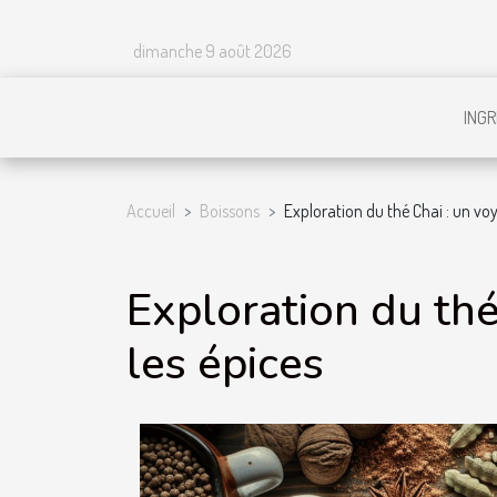
dimanche 9 août 2026
INGR
Accueil
Boissons
Exploration du thé Chai : un voy
Exploration du thé
les épices