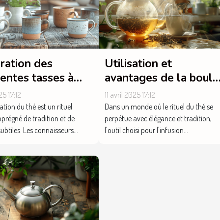
ration des
Utilisation et
rentes tasses à
avantages de la boule
isponibles sur le
à thé dans la
25 17:12
11 avril 2025 17:12
hé
préparation de votre
tion du thé est un rituel
Dans un monde où le rituel du thé se
thé quotidien
mprégné de tradition et de
perpétue avec élégance et tradition,
btiles. Les connaisseurs...
l'outil choisi pour l'infusion...