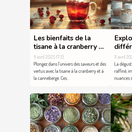
Les bienfaits de la
Explo
tisane à la cranberry et
diffé
à la canneberge
thé d
11 avril 2025 17:13
11 avril 20
marc
Plongez dans l'univers des saveurs et des
La dégusta
vertus avec la tisane à la cranberry et à
raffiné, i
la canneberge. Ces...
nuances su