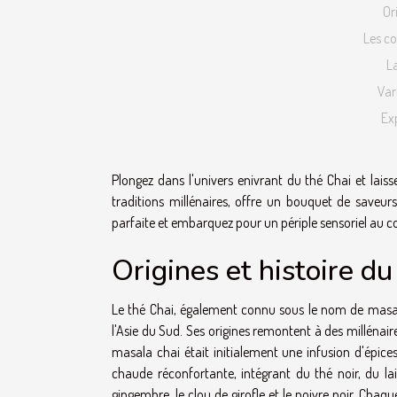
Or
Les c
L
Var
Exp
Plongez dans l'univers enivrant du thé Chai et lais
traditions millénaires, offre un bouquet de saveu
parfaite et embarquez pour un périple sensoriel au c
Origines et histoire du
Le thé Chai, également connu sous le nom de masala
l'Asie du Sud. Ses origines remontent à des milléna
masala chai était initialement une infusion d'épices
chaude réconfortante, intégrant du thé noir, du la
gingembre, le clou de girofle et le poivre noir. Chaq