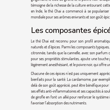
témoigne de la richesse de la culture entourant cette
en Inde, le thé Chai a commencé à se populariser au-
mondiale pour ses arômes enivrants et son goût épicé
Les composantes épicé
Le thé Chai est reconnu pour son profil aromatiqu
naturels et d'épices. Parmi les composants typique
citronnée, tandis que la cannelle, avec son parfum 
pour ses propriétés stimulantes, ajoute une touche 
légèrement anesthésiant, et le poivre noir, qui offre
Chacune de ces épices n'est pas uniquement apprécié
bienfaits pour la santé. La cardamome, par exemple,
delà de son goût apprécié, peut être bénéfique pour l
ses effets anti-inflammatoires et ses capacités à sou
de girofle en font un allié pour renforcer le système
favoriser l'absorption des nutriments.