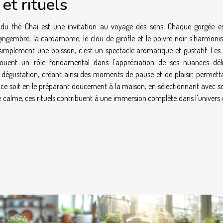
et rituels
on du thé Chai est une invitation au voyage des sens. Chaque gorgée e
 gingembre, la cardamome, le clou de girofle et le poivre noir s'harmoni
s simplement une boisson, c'est un spectacle aromatique et gustatif. Les 
uent un rôle fondamental dans l'appréciation de ses nuances déli
 dégustation, créant ainsi des moments de pause et de plaisir, permett
 ce soit en le préparant doucement à la maison, en sélectionnant avec so
e calme, ces rituels contribuent à une immersion complète dans l'univers