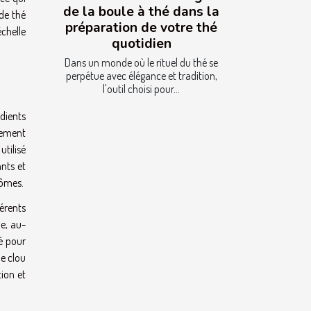
de la boule à thé dans la
 de thé
préparation de votre thé
échelle
quotidien
Dans un monde où le rituel du thé se
perpétue avec élégance et tradition,
l'outil choisi pour...
dients
rement
tilisé
nts et
rômes.
érents
e, au-
ré pour
le clou
tion et