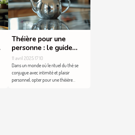
Théière pour une
personne : le guide
d'achat pour faire le
11 avril 2025 17:10
bon choix
Dans un monde où le rituel du thé se
conjugue avec intimité et plaisir
personnel, opter pour une théière...