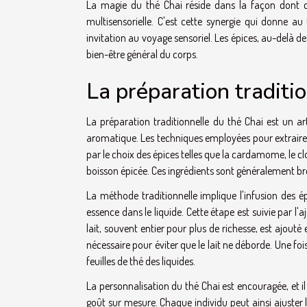
La magie du thé Chai réside dans la façon dont ce
multisensorielle. C'est cette synergie qui donne au
invitation au voyage sensoriel. Les épices, au-delà de 
bien-être général du corps.
La préparation traditi
La préparation traditionnelle du thé Chai est un a
aromatique. Les techniques employées pour extrair
par le choix des épices telles que la cardamome, le clou 
boisson épicée. Ces ingrédients sont généralement bro
La méthode traditionnelle implique l'infusion des é
essence dans le liquide. Cette étape est suivie par l'a
lait, souvent entier pour plus de richesse, est ajouté
nécessaire pour éviter que le lait ne déborde. Une fois
feuilles de thé des liquides.
La personnalisation du thé Chai est encouragée, et i
goût sur mesure. Chaque individu peut ainsi ajuster 