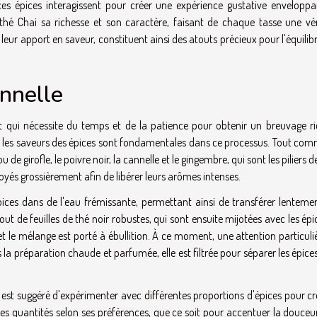
s épices interagissent pour créer une expérience gustative enveloppa
 thé Chai sa richesse et son caractère, faisant de chaque tasse une vér
leur apport en saveur, constituent ainsi des atouts précieux pour l'équilibr
onnelle
rt qui nécessite du temps et de la patience pour obtenir un breuvage ri
e les saveurs des épices sont fondamentales dans ce processus. Tout co
de girofle, le poivre noir, la cannelle et le gingembre, qui sont les piliers d
yés grossièrement afin de libérer leurs arômes intenses.
pices dans de l'eau frémissante, permettant ainsi de transférer lentemen
jout de feuilles de thé noir robustes, qui sont ensuite mijotées avec les épi
 et le mélange est porté à ébullition. À ce moment, une attention particuli
 la préparation chaude et parfumée, elle est filtrée pour séparer les épices
l est suggéré d'expérimenter avec différentes proportions d'épices pour c
les quantités selon ses préférences, que ce soit pour accentuer la douceu