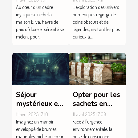
exceptionnel
intrigues et
Au cœur d'un cadre
L'exploration des univers
pour un séjour
révélations
idyllique se niche la
numériques regorge de
maison Eliya, havre de
coins obscurs et de
inoubliable
paix où luxe et sérénité se
légendes, invitant les plus
mêlent pour...
curieux à...
Séjour
Opter pour les
mystérieux et
sachets en
découverte au
papier : un
11 avril 2025 17:10
11 avril 2025 17:08
manoir
choix éco-
Imaginez un manoir
Face à l'urgence
responsable et
enveloppé de brumes
environnementale, la
matinales, niché au cœur
prise de conscience