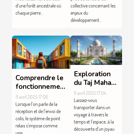
pratique
d’une forêt ancestrale où
collective concernant les
chaque pierre...
enjeux du
développement...
Exploration
Comprendre le
du Taj Mahal
fonctionnement
de Chantilly,
11 avril 2025 17:04
du point relais à
11 avril 2025 17:06
une merveille
Laissez-vous
Pont l'Evêque
Lorsque l'on parle de la
architecturale
transporter dans un
réception et de l'envoi de
voyage à travers le
colis, le système de point
temps et l'espace, à la
relais s'impose comme
découverte d'un joyau
une...