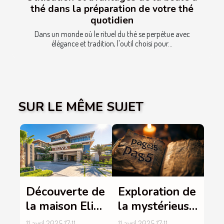
thé dans la préparation de votre thé
quotidien
Dans un monde où le rituel du thé se perpétue avec
élégance et tradition, l'outil choisi pour...
SUR LE MÊME SUJET
Découverte de
Exploration de
la maison Eliya
la mystérieuse
: un lieu
Page35, entre
11 avril 2025 17:11
11 avril 2025 17:11