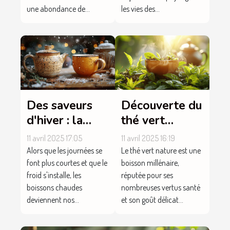
une abondance de...
les vies des...
Des saveurs
Découverte du
d'hiver : la
thé vert
tisane de coing
nature, une
11 avril 2025 17:05
11 avril 2025 16:19
et l'infusion
boisson riche
Alors que les journées se
Le thé vert nature est une
cannelle
en bienfaits
font plus courtes et que le
boisson millénaire,
froid s'installe, les
réputée pour ses
gingembre
boissons chaudes
nombreuses vertus santé
deviennent nos...
et son goût délicat...