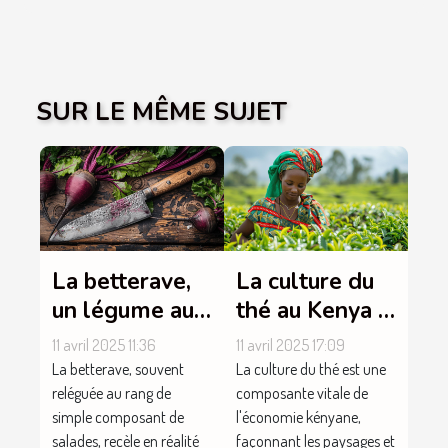
SUR LE MÊME SUJET
La betterave,
La culture du
un légume aux
thé au Kenya :
mille vertus
plongée au
11 avril 2025 11:36
11 avril 2025 17:09
cœur des
La betterave, souvent
La culture du thé est une
plantations
reléguée au rang de
composante vitale de
simple composant de
l'économie kényane,
salades, recèle en réalité
façonnant les paysages et