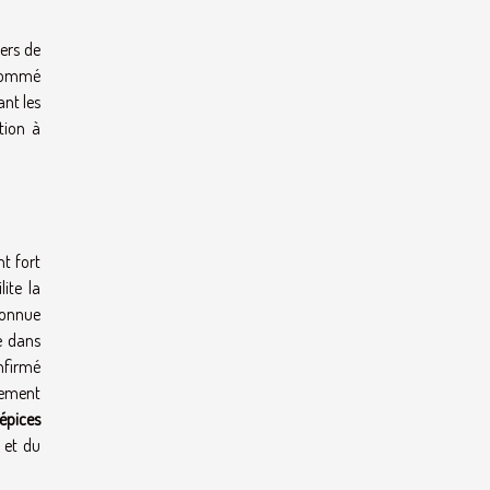
ers de
enommé
ant les
tion à
nt fort
ite la
econnue
ve dans
nfirmé
cement
épices
 et du