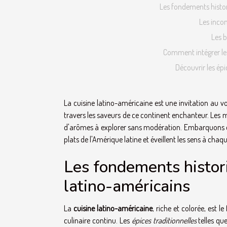
Les fondements histor
Les inco
Les b
Comment intégrer les
Découvrir les ép
La cuisine latino-américaine est une invitation au vo
travers les saveurs de ce continent enchanteur. Les 
d'arômes à explorer sans modération. Embarquons ens
plats de l'Amérique latine et éveillent les sens à cha
Les fondements histor
latino-américains
La
cuisine latino-américaine
, riche et colorée, est 
culinaire continu. Les
épices traditionnelles
telles qu