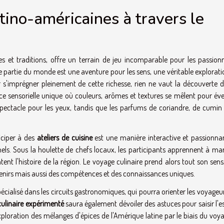
atino-américaines à travers le
es et traditions, offre un terrain de jeu incomparable pour les passion
 partie du monde est une aventure pour les sens, une véritable explorati
s'imprégner pleinement de cette richesse, rien ne vaut la découverte di
e sensorielle unique où couleurs, arômes et textures se mêlent pour éveil
spectacle pour les yeux, tandis que les parfums de coriandre, de cumin
iciper à des
ateliers de cuisine
est une manière interactive et passionna
nels. Sous la houlette de chefs locaux, les participants apprennent à mar
nt l'histoire de la région. Le voyage culinaire prend alors tout son sens,
nirs mais aussi des compétences et des connaissances uniques.
spécialisé dans les circuits gastronomiques, qui pourra orienter les voyageu
ulinaire expérimenté
saura également dévoiler des astuces pour saisir l'
exploration des mélanges d'épices de l'Amérique latine par le biais du voy