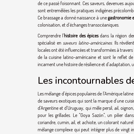
de ce passé foisonnant. Ces saveurs, devenues aujou
sont entremêlées les pratiques indigènes précolombi
Ce brassage a donné naissance à une
gastronomie e
colonisation, et d'échanges transocéaniques.
Comprendre l'
histoire des épices
dans la région dem
spécialisé en
saveurs latino-américaines
. Ils révèl
locales ont été influencées et transformées à travers 
de la cuisine latino-américaine et sont le reflet d
incarnent une histoire de résilience et d'adaptation, 
Les incontournables d
Les mélange d'épices populaires de l'Amérique latine 
de saveurs exotiques qui sont la marque d'une cuisine
d'Argentine et d'Uruguay, qui mêle persil, ail, oig
pour les grillades. Le "Goya Sazón", un pilier dan
coriandre, cumin, ail, et achiote, un colorant nature
mélange complexe qui peut intégrer plus de vingt in